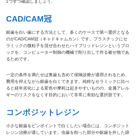
1つずつ確認しましょう。
CAD/CAM冠
銀歯を白い歯にする方法として、多くのケースで第一選択となる
のがCAD/CAM冠（キャドキャムカン）です。プラスチックにセ
ラミックの微粒子を混ぜ合わせたハイブリッドレジンというブロ
ックを、コンピューター制御の機械で削り出して作る被せ物であ
るためです。
一定の条件を満たせば奥歯も含めて保険診療が適用されるため、
費用を抑えながら銀歯を白くできます。純粋なセラミックに比べ
ると経年劣化による変色や摩耗は起きやすいものの、金属アレル
ギーのリスクをなくす目的において非常に有効な選択肢です。
コンポジットレジン
小さな銀歯をピンポイントで白くしたい場合には、コンポジット
レジン治療が適しています。虫歯を削った部分や銀歯を外した跡