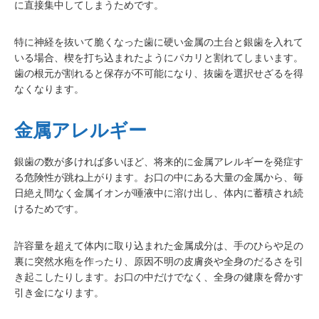
に直接集中してしまうためです。
特に神経を抜いて脆くなった歯に硬い金属の土台と銀歯を入れて
いる場合、楔を打ち込まれたようにパカリと割れてしまいます。
歯の根元が割れると保存が不可能になり、抜歯を選択せざるを得
なくなります。
金属アレルギー
銀歯の数が多ければ多いほど、将来的に金属アレルギーを発症す
る危険性が跳ね上がります。お口の中にある大量の金属から、毎
日絶え間なく金属イオンが唾液中に溶け出し、体内に蓄積され続
けるためです。
許容量を超えて体内に取り込まれた金属成分は、手のひらや足の
裏に突然水疱を作ったり、原因不明の皮膚炎や全身のだるさを引
き起こしたりします。お口の中だけでなく、全身の健康を脅かす
引き金になります。