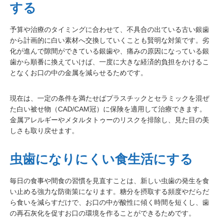
する
予算や治療のタイミングに合わせて、不具合の出ている古い銀歯
から計画的に白い素材へ交換していくことも賢明な対策です。劣
化が進んで隙間ができている銀歯や、痛みの原因になっている銀
歯から順番に換えていけば、一度に大きな経済的負担をかけるこ
となくお口の中の金属を減らせるためです。
現在は、一定の条件を満たせばプラスチックとセラミックを混ぜ
た白い被せ物（CAD/CAM冠）に保険を適用して治療できます。
金属アレルギーやメタルタトゥーのリスクを排除し、見た目の美
しさも取り戻せます。
虫歯になりにくい食生活にする
毎日の食事や間食の習慣を見直すことは、新しい虫歯の発生を食
い止める強力な防衛策になります。糖分を摂取する頻度やだらだ
ら食いを減らすだけで、お口の中が酸性に傾く時間を短くし、歯
の再石灰化を促すお口の環境を作ることができるためです。