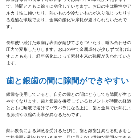
で、時間とともに徐々に劣化していきます。お口の中は酸性やア
ルカリ性に傾いたり、熱いものや冷たいものが入り混じったりす
る過酷な環境であり、金属の酸化や摩耗が避けられないためで
す。
長年使い続けた銀歯は表面が錆びてざらついたり、噛み合わせの
圧力で変形したりします。お口の中で金属成分が少しずつ溶け出
すこともあり、経年劣化によって素材本来の強度が失われていき
ます。
歯と銀歯の間に隙間ができやすい
銀歯を使用していると、自分の歯との間にどうしても隙間が生じ
やすくなります。歯と銀歯を接着しているセメントが時間の経過
とともに唾液で溶けてバラバラになる上に、歯と金属では熱によ
る膨張や収縮の比率が異なるためです。
熱い飲食による刺激を受けるたびに、歯と銀歯は異なる動きをし
て接着面が剥がれていきます。目に見えない微細な隙間ができる