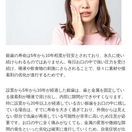
銀歯の寿命は5年から10年程度が目安とされており、永久に使い
続けられるものではありません。毎日お口の中で強い圧力を受け
続け、唾液や飲食物の刺激にさらされることで、徐々に素材や接
着剤の劣化が進行するためです。
設置から5年から10年が経過した銀歯は、歯と金属を固定してい
る接着剤が唾液で溶け出し、内部に隙間ができやすくなります。
特に設置から20年以上が経過している古い銀歯をお口の中に残し
ている場合は、すでに寿命を大きく過ぎており、外側からは見え
ない部分で虫歯が再発している可能性が非常に高いため注意が必
要です。お口の中に全く痛みがなくても、金属の変形や微細な隙
間の発生といった劣化は確実に進行していくため、自覚症状が出